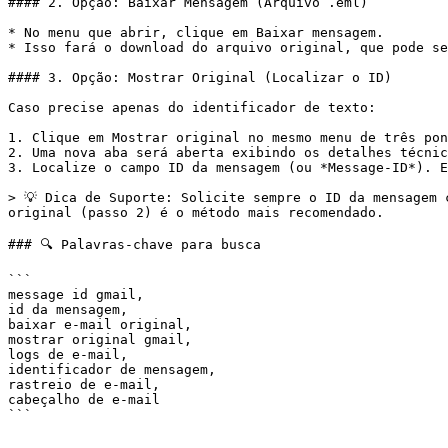
#### 2. Opção: Baixar Mensagem (Arquivo .eml)

* No menu que abrir, clique em Baixar mensagem.

* Isso fará o download do arquivo original, que pode se
#### 3. Opção: Mostrar Original (Localizar o ID)

Caso precise apenas do identificador de texto:

1. Clique em Mostrar original no mesmo menu de três pon
2. Uma nova aba será aberta exibindo os detalhes técnic
3. Localize o campo ID da mensagem (ou *Message-ID*). E
> 💡 Dica de Suporte: Solicite sempre o ID da mensagem 
original (passo 2) é o método mais recomendado.

### 🔍 Palavras-chave para busca

```

message id gmail,

id da mensagem,

baixar e-mail original,

mostrar original gmail,

logs de e-mail,

identificador de mensagem,

rastreio de e-mail,

cabeçalho de e-mail
