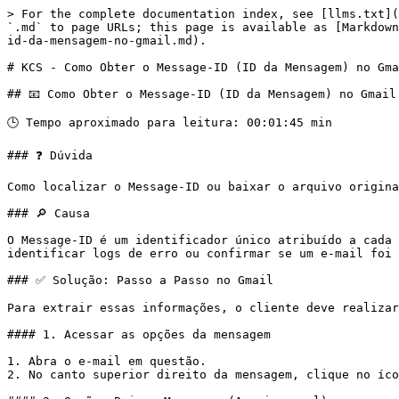
> For the complete documentation index, see [llms.txt](
`.md` to page URLs; this page is available as [Markdown
id-da-mensagem-no-gmail.md).

# KCS - Como Obter o Message-ID (ID da Mensagem) no Gma
## 📧 Como Obter o Message-ID (ID da Mensagem) no Gmail

🕒 Tempo aproximado para leitura: 00:01:45 min

### ❓ Dúvida

Como localizar o Message-ID ou baixar o arquivo origina
### 🔎 Causa

O Message-ID é um identificador único atribuído a cada 
identificar logs de erro ou confirmar se um e-mail foi 
### ✅ Solução: Passo a Passo no Gmail

Para extrair essas informações, o cliente deve realizar
#### 1. Acessar as opções da mensagem

1. Abra o e-mail em questão.

2. No canto superior direito da mensagem, clique no íco