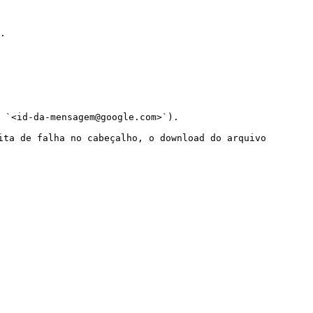
.

 `<id-da-mensagem@google.com>`).

ita de falha no cabeçalho, o download do arquivo 