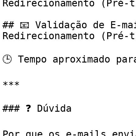
Redirecionamento (Pré-t
## 📧 Validação de E-ma
Redirecionamento (Pré-t
🕒 Tempo aproximado par
***

### ❓ Dúvida

Por que os e-mails envi