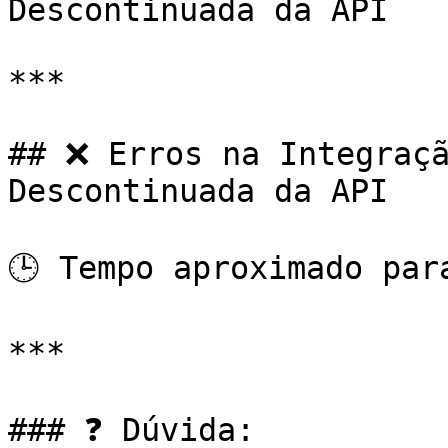
Descontinuada da API

***

## ❌ Erros na Integraçã
Descontinuada da API

🕒 Tempo aproximado par
***

### ❓ Dúvida:
