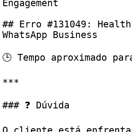
Engagement

## Erro #131049: Health
WhatsApp Business

🕒 Tempo aproximado par
***

### ❓ Dúvida

O cliente está enfrenta