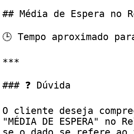
## Média de Espera no R
🕒 Tempo aproximado par
***

### ❓ Dúvida

O cliente deseja compre
"MÉDIA DE ESPERA" no Re
se o dado se refere ao 