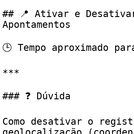
## 📍 Ativar e Desativa
Apontamentos

🕒 Tempo aproximado par
***

### ❓ Dúvida

Como desativar o regist
geolocalização (coorden