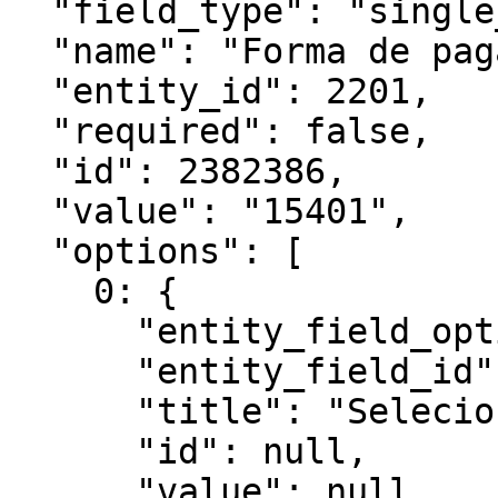
  "field_type": "single_select",

  "name": "Forma de pagamento",

  "entity_id": 2201,

  "required": false,

  "id": 2382386,

  "value": "15401",

  "options": [

    0: {

      "entity_field_option_id": 15402,

      "entity_field_id": 7054,

      "title": "Selecione",

      "id": null,

      "value": null
