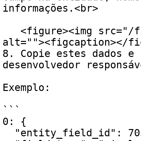
informações.<br>

   <figure><img src="/files/V54X1FjcRDqgPv8ICAoC" 
alt=""><figcaption></fi
8. Copie estes dados e 
desenvolvedor responsáve
Exemplo:

```

0: {

  "entity_field_id": 7054,
