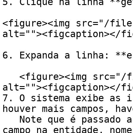
5. Clique na linha **ge
<figure><img src="/file
alt=""><figcaption></fi
6. Expanda a linha: **e
   <figure><img src="/files/gHuksj8zaTeN2UbSypDC" 
alt=""><figcaption></fi
7. O sistema exibe as i
houver mais campos, hav
   Note que é passado a ID da entidade, ID do 
campo na entidade, nome