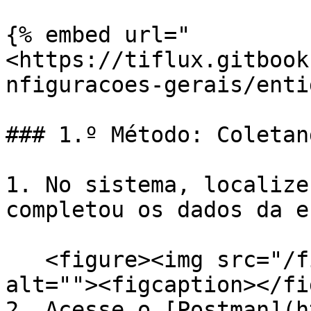
{% embed url="
<https://tiflux.gitbook
nfiguracoes-gerais/enti
### 1.º Método: Coletan
1. No sistema, localize
completou os dados da e
   <figure><img src="/files/YEnUHss8r2k6w9o5K7U9" 
alt=""><figcaption></fi
2. Acesse o [Postman](h