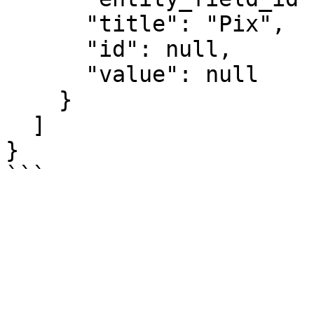
      "title": "Pix",

      "id": null,

      "value": null

    }

  ]

}
