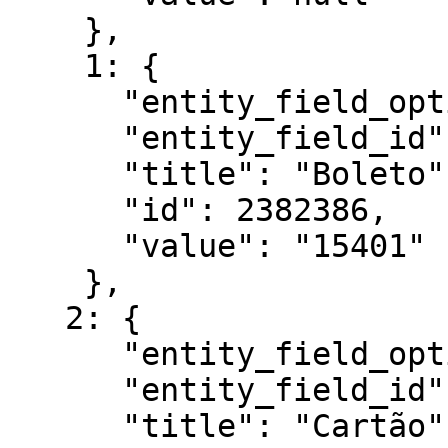
    },

    1: {

      "entity_field_option_id": 15401,

      "entity_field_id": 7054,

      "title": "Boleto",

      "id": 2382386,

      "value": "15401"

    },

   2: {

      "entity_field_option_id": 15400,

      "entity_field_id": 7054,

      "title": "Cartão",
