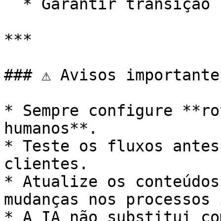
  * Garantir transição suave entre IA e humano.

***

### ⚠️ Avisos importantes
* Sempre configure **ro
humanos**.

* Teste os fluxos antes
clientes.

* Atualize os conteúdos
mudanças nos processos 
* A IA não substitui co