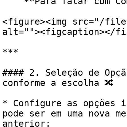
    **Para falar com Comercial DIGITE 2**”

<figure><img src="/file
alt=""><figcaption></fi
***

#### 2. Seleção de Opçã
conforme a escolha 🔀

* Configure as opções i
pode ser em uma nova me
anterior:
