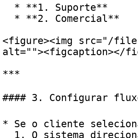
  * **1. Suporte**

  * **2. Comercial**

<figure><img src="/file
alt=""><figcaption></fi
***

#### 3. Configurar fluxo
* Se o cliente selecion
  1. O sistema direciona para o **Agente de IA de 