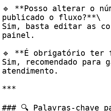
🔹 **Posso alterar o nú
publicado o fluxo?**\

Sim, basta editar as co
painel.

🔹 **É obrigatório ter 
Sim, recomendado para g
atendimento.

***

### 🔍 Palavras-chave p