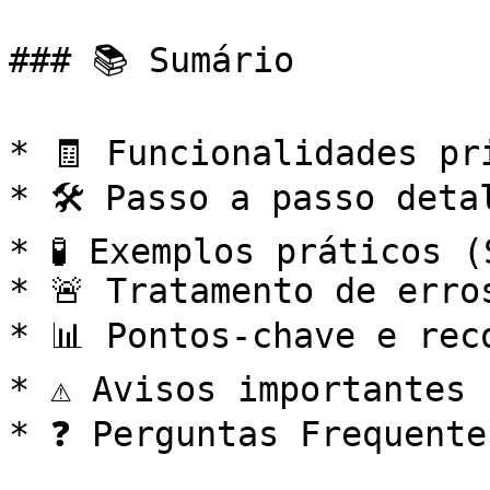
### 📚 Sumário

* 🧾 Funcionalidades pri
* 🛠️ Passo a passo deta
* 🧪 Exemplos práticos (
* 🚨 Tratamento de erros
* 📊 Pontos-chave e reco
* ⚠️ Avisos importantes

* ❓ Perguntas Frequente