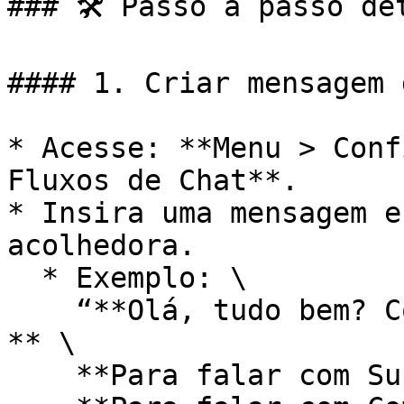
### 🛠️ Passo a passo de
#### 1. Criar mensagem 
* Acesse: **Menu > Conf
Fluxos de Chat**.

* Insira uma mensagem e
acolhedora.

  * Exemplo: \

    “**Olá, tudo bem? Como posso ajudar você hoje?
** \

    **Para falar com Suporte DIGITE 1**\
