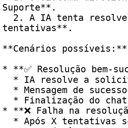
Suporte**.

  2. A IA tenta resolver o problema em até **X 
tentativas**.

**Cenários possíveis:**

* **✅ Resolução bem-suc
  * IA resolve a solicitação

  * Mensagem de sucesso exibida

  * Finalização do chat

* **❌ Falha na resoluçã
  * Após X tentativas sem sucesso
