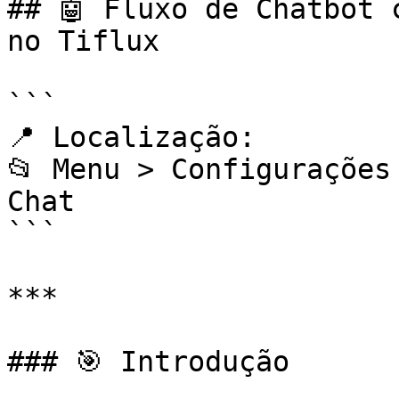
## 🤖 Fluxo de Chatbot 
no Tiflux

```

📍 Localização:

📂 Menu > Configurações
Chat

```

***

### 🎯 Introdução
