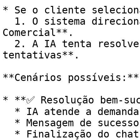
* Se o cliente selecion
  1. O sistema direciona para o **Agente de IA 
Comercial**.

  2. A IA tenta resolver a solicitação em até **X 
tentativas**.

**Cenários possíveis:**

* **✅ Resolução bem-suc
  * IA atende a demanda comercial

  * Mensagem de sucesso exibida

  * Finalização do chat
