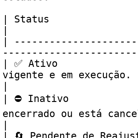
| Status                  | Descrição                      
|

| ---------------------
-----------------------
| ✅ Ativo              
vigente e em execução.                             
|

| ⛔ Inativo            
encerrado ou está cancelado.               
|

| 🔄 Pendente de Reajus