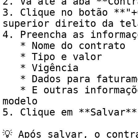
2. Vá até a aba **Contr
3. Clique no botão **"+
superior direito da tela
4. Preencha as informaç
   * Nome do contrato

   * Tipo e valor

   * Vigência

   * Dados para faturamento

   * E outras informações de acordo com cada 
modelo

5. Clique em **Salvar**.
💡 Após salvar, o contr