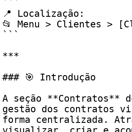
```

📍 Localização:

📂 Menu > Clientes > [C
```

***

### 🎯 Introdução

A seção **Contratos** d
gestão dos contratos vi
forma centralizada. Atr
visualizar, criar e aco