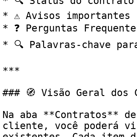
* 🔍 Status do contrato

* ⚠️ Avisos importantes

* ❓ Perguntas Frequente
* 🔍 Palavras-chave par
***

### 🧭 Visão Geral dos C
Na aba **Contratos** de
cliente, você poderá vi
existentes. Cada item d