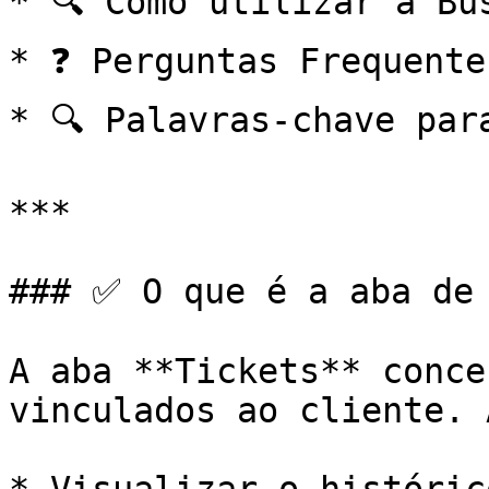
* 🔍 Como utilizar a Bus
* ❓ Perguntas Frequente
* 🔍 Palavras-chave par
***

### ✅ O que é a aba de 
A aba **Tickets** conce
vinculados ao cliente. 