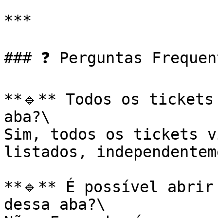
***

### ❓ Perguntas Frequen
**🔹** Todos os tickets
aba?\

Sim, todos os tickets v
listados, independentem
**🔹** É possível abrir
dessa aba?\
