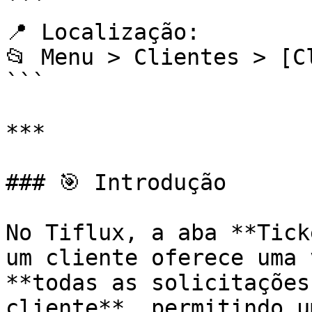
```

📍 Localização: 

📂 Menu > Clientes > [C
```

***

### 🎯 Introdução

No Tiflux, a aba **Tick
um cliente oferece uma 
**todas as solicitações
cliente**, permitindo u