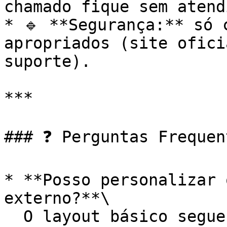
chamado fique sem atend
* 🔹 **Segurança:** só 
apropriados (site ofici
suporte).

***

### ❓ Perguntas Frequen
* **Posso personalizar 
externo?**\

  O layout básico segue o padrão do Tiflux, mas 