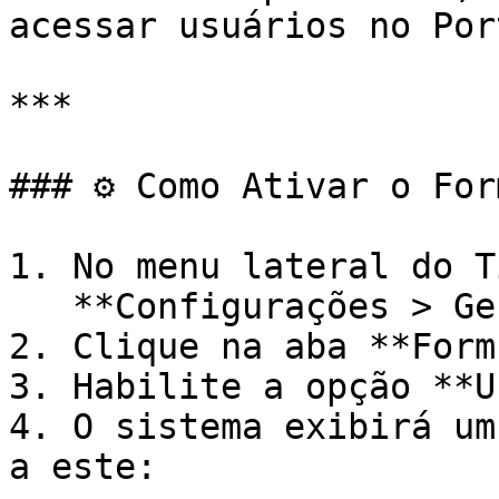
acessar usuários no Por
***

### ⚙️ Como Ativar o For
1. No menu lateral do T
   **Configurações > Geral > Organização**.

2. Clique na aba **Form
3. Habilite a opção **U
4. O sistema exibirá um
a este:
