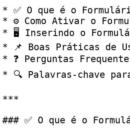
* ✅ O que é o Formulári
* ⚙️ Como Ativar o Formu
* 🖥️ Inserindo o Formul
* 📌 Boas Práticas de Us
* ❓ Perguntas Frequente
* 🔍 Palavras-chave par
***

### ✅ O que é o Formulá