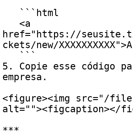
   ```html

   <a 
href="https://seusite.t
ckets/new/XXXXXXXXXX">A
   ```

5. Copie esse código pa
empresa.

<figure><img src="/file
alt=""><figcaption></fi
***
