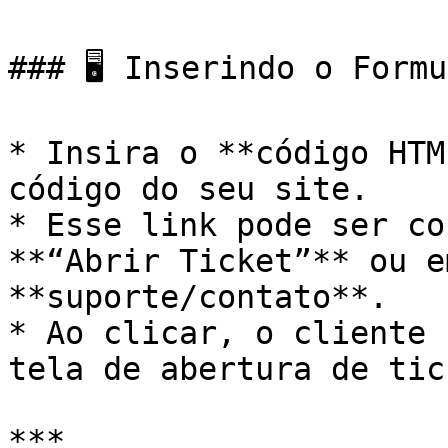
### 🖥️ Inserindo o Form
* Insira o **código HTM
código do seu site.

* Esse link pode ser co
**“Abrir Ticket”** ou e
**suporte/contato**.

* Ao clicar, o cliente 
tela de abertura de tic
***
