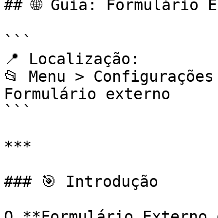
## 🌐 Guia: Formulário E
```

📍 Localização:

📂 Menu > Configurações
Formulário externo

```

***

### 🎯 Introdução

O **Formulário Externo 