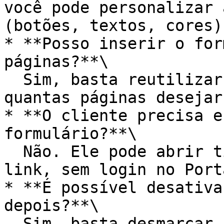
você pode personalizar 
(botões, textos, cores).
* **Posso inserir o for
páginas?**\

  Sim, basta reutilizar o mesmo código HTML em 
quantas páginas desejar.
* **O cliente precisa e
formulário?**\

  Não. Ele pode abrir tickets diretamente pelo 
link, sem login no Port
* **É possível desativa
depois?**\

  Sim, basta desmarcar a opção **Usar formulário 