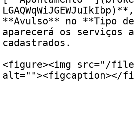
LGAQWqWiJGEWJuIkIbp)**,
**Avulso** no **Tipo de
aparecerá os serviços a
cadastrados.

<figure><img src="/file