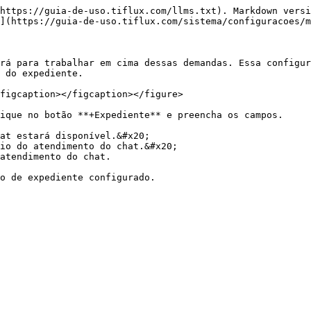
https://guia-de-uso.tiflux.com/llms.txt). Markdown versi
](https://guia-de-uso.tiflux.com/sistema/configuracoes/m
rá para trabalhar em cima dessas demandas. Essa configur
 do expediente.

figcaption></figcaption></figure>

ique no botão **+Expediente** e preencha os campos.

at estará disponível.&#x20;

io do atendimento do chat.&#x20;

atendimento do chat.
