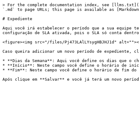
> For the complete documentation index, see [llms.txt](
`.md` to page URLs; this page is available as [Markdown
# Expediente

Aqui você irá estabelecer o período que a sua equipe te
configuração de SLA ativada, pois o SLA só conta dentro
<figure><img src="/files/Pj473LAlLYsygHBJHJ1d" alt=""><
Caso queira adicionar um novo período de expediente, cl
* **Dias da Semana**: Aqui você define os dias que o ch
* **Início**: Neste campo você define o horário de iníc
* **Fim**: Neste campo você define o horário de fim do 