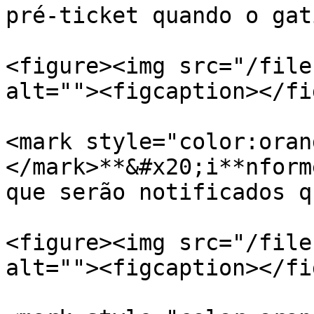
pré-ticket quando o gat
<figure><img src="/file
alt=""><figcaption></fi
<mark style="color:oran
</mark>**&#x20;i**nform
que serão notificados q
<figure><img src="/file
alt=""><figcaption></fi