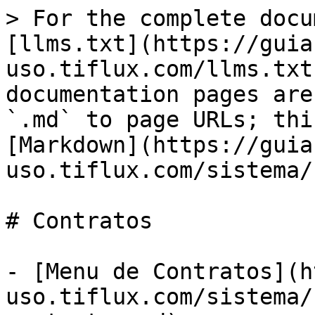
> For the complete docu
[llms.txt](https://guia
uso.tiflux.com/llms.txt
documentation pages are
`.md` to page URLs; thi
[Markdown](https://guia
uso.tiflux.com/sistema/
# Contratos

- [Menu de Contratos](h
uso.tiflux.com/sistema/