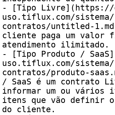
- [Tipo Livre](https://
uso.tiflux.com/sistema/
contratos/untitled-1.md
cliente paga um valor f
atendimento ilimitado.

- [Tipo Produto / SaaS]
uso.tiflux.com/sistema/
contratos/produto-saas.
/ SaaS é um contrato Li
informar um ou vários i
itens que vão definir o
do cliente.
