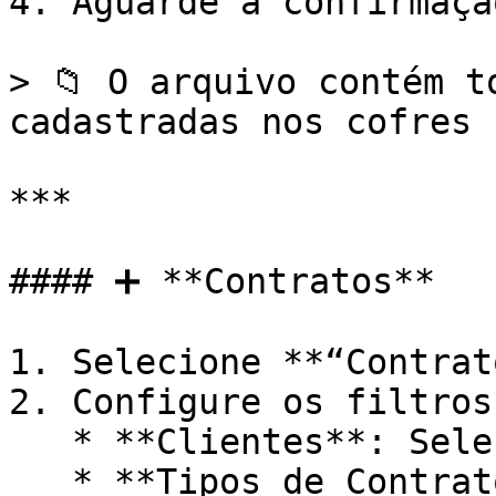
4. Aguarde a confirmaçã
> 📁 O arquivo contém t
cadastradas nos cofres 
***

#### ➕ **Contratos**

1. Selecione **“Contrat
2. Configure os filtros:
   * **Clientes**: Selecione um ou mais clientes.

   * **Tipos de Contratos**: Selecione um ou mais 