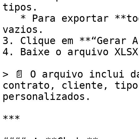
tipos.

   * Para exportar **todos**, deixe os campos 
vazios.

3. Clique em **“Gerar A
4. Baixe o arquivo XLSX.
> 📄 O arquivo inclui d
contrato, cliente, tipo
personalizados.

***
