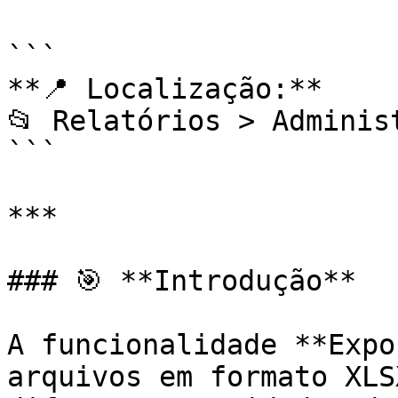
```

**📍 Localização:**  

📂 Relatórios > Adminis
```

***

### 🎯 **Introdução**

A funcionalidade **Expo
arquivos em formato XLS