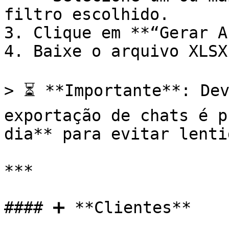
filtro escolhido.

3. Clique em **“Gerar A
4. Baixe o arquivo XLSX.
> ⏳ **Importante**: Dev
exportação de chats é p
dia** para evitar lenti
***

#### ➕ **Clientes**
