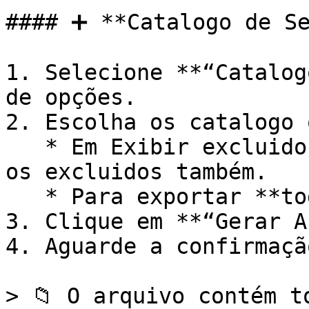
#### ➕ **Catalogo de Se
1. Selecione **“Catalog
de opções.

2. Escolha os catalogo 
   * Em Exibir excluidos estando marcado, mostrará 
os excluidos também.

   * Para exportar **todos**, deixe o campo vazio.

3. Clique em **“Gerar A
4. Aguarde a confirmaçã
> 📁 O arquivo contém t