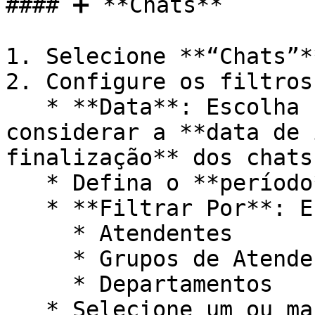
#### ➕ **Chats**

1. Selecione **“Chats”**
2. Configure os filtros:
   * **Data**: Escolha se o sistema deve 
considerar a **data de 
finalização** dos chats.
   * Defina o **período** de busca.

   * **Filtrar Por**: Escolha entre:

     * Atendentes

     * Grupos de Atendentes

     * Departamentos

   * Selecione um ou mais itens correspondentes ao 