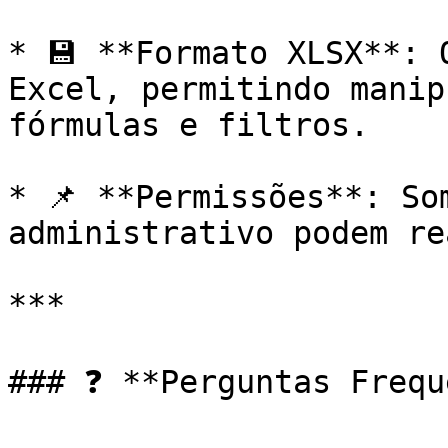
* 💾 **Formato XLSX**: 
Excel, permitindo manip
fórmulas e filtros.

* 📌 **Permissões**: So
administrativo podem re
***

### ❓ **Perguntas Frequ