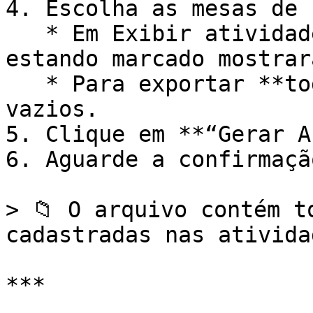
4. Escolha as mesas de 
   * Em Exibir atividades agendadas inativas, 
estando marcado mostrar
   * Para exportar **todos**, deixe os campos 
vazios.

5. Clique em **“Gerar A
6. Aguarde a confirmaçã
> 📁 O arquivo contém t
cadastradas nas ativida
***
