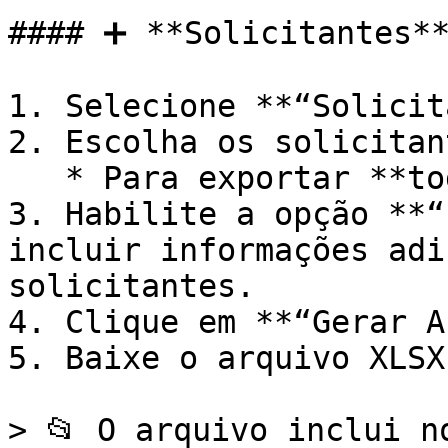
#### ➕ **Solicitantes**
1. Selecione **“Solicit
2. Escolha os solicitan
   * Para exportar **todos**, deixe o campo vazio.

3. Habilite a opção **“
incluir informações adi
solicitantes.

4. Clique em **“Gerar A
5. Baixe o arquivo XLSX.
> 📂 O arquivo inclui n