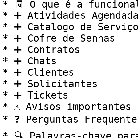
* 🧾 O que é a funciona
* ➕ Atividades Agendada
* ➕ Catalogo de Serviço
* ➕ Cofre de Senhas

* ➕ Contratos

* ➕ Chats

* ➕ Clientes

* ➕ Solicitantes

* ➕ Tickets

* ⚠️ Avisos importantes

* ❓ Perguntas Frequente
* 🔍 Palavras-chave par