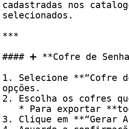
cadastradas nos catalog
selecionados.

***

#### ➕ **Cofre de Senha
1. Selecione **“Cofre d
opções.

2. Escolha os cofres qu
   * Para exportar **todos**, deixe o campo vazio.

3. Clique em **“Gerar A