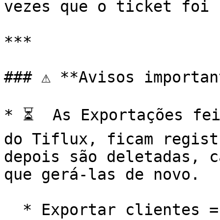
vezes que o ticket foi 
***

### ⚠️ **Avisos importan
* ⏳  As Exportações fei
do Tiflux, ficam regist
depois são deletadas, c
que gerá-las de novo.

  * Exportar clientes = 7 dias
