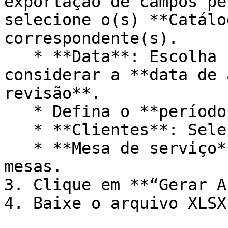
exportação de campos pe
selecione o(s) **Catálo
correspondente(s).

   * **Data**: Escolha se o sistema deve 
considerar a **data de 
revisão**.

   * Defina o **período** de busca.

   * **Clientes**: Selecione um ou mais clientes.

   * **Mesa de serviço**: Selecione uma ou mais 
mesas.

3. Clique em **“Gerar A
4. Baixe o arquivo XLSX.