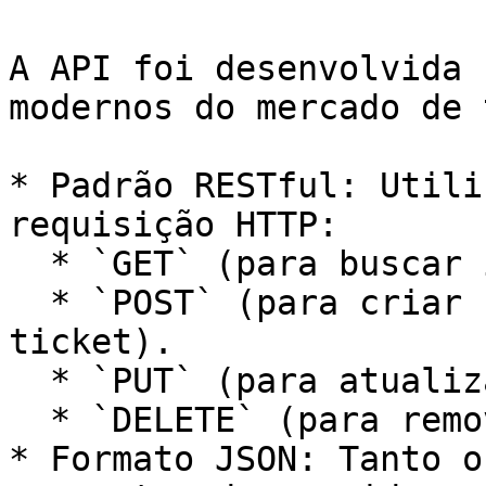
A API foi desenvolvida 
modernos do mercado de 
* Padrão RESTful: Utili
requisição HTTP:

  * `GET` (para buscar informações).

  * `POST` (para criar novos registros, como um 
ticket).

  * `PUT` (para atualizar dados existentes).

  * `DELETE` (para remover registros).

* Formato JSON: Tanto o