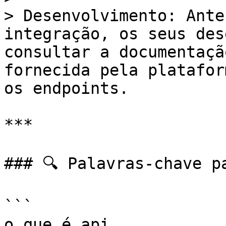
> Desenvolvimento: Ante
integração, os seus des
consultar a documentaçã
fornecida pela platafor
os endpoints.

***

### 🔍 Palavras-chave pa
```

o que é api,
