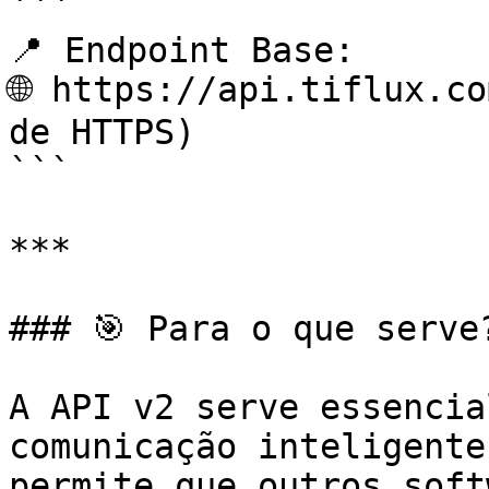
```

📍 Endpoint Base:

🌐 https://api.tiflux.co
de HTTPS)

```

***

### 🎯 Para o que serve?
A API v2 serve essencia
comunicação inteligente
permite que outros soft