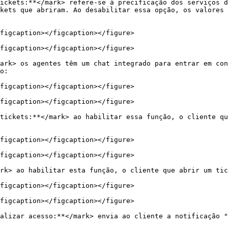
ickets:**</mark> refere-se à precificação dos serviços d
kets que abriram. Ao desabilitar essa opção, os valores 
figcaption></figcaption></figure>

figcaption></figcaption></figure>

ark> os agentes têm um chat integrado para entrar em con
o:

figcaption></figcaption></figure>

figcaption></figcaption></figure>

tickets:**</mark> ao habilitar essa função, o cliente qu
figcaption></figcaption></figure>

figcaption></figcaption></figure>

rk> ao habilitar esta função, o cliente que abrir um tic
figcaption></figcaption></figure>

figcaption></figcaption></figure>

alizar acesso:**</mark> envia ao cliente a notificação "