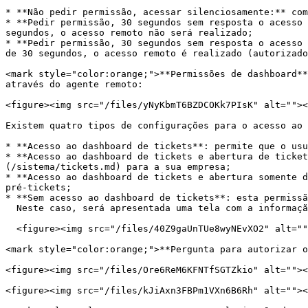
* **Não pedir permissão, acessar silenciosamente:** com
* **Pedir permissão, 30 segundos sem resposta o acesso 
segundos, o acesso remoto não será realizado;

* **Pedir permissão, 30 segundos sem resposta o acesso 
de 30 segundos, o acesso remoto é realizado (autorizado
<mark style="color:orange;">**Permissões de dashboard**
através do agente remoto:

<figure><img src="/files/yNyKbmT6BZDCOKk7PIsK" alt=""><
Existem quatro tipos de configurações para o acesso ao 
* **Acesso ao dashboard de tickets**: permite que o usu
* **Acesso ao dashboard de tickets e abertura de ticke
(/sistema/tickets.md) para a sua empresa;

* **Acesso ao dashboard de tickets e abertura somente d
pré-tickets;

* **Sem acesso ao dashboard de tickets**: esta permissã
  Neste caso, será apresentada uma tela com a informação de que este usuário não tem permissão e precisa contatar o administrador.\ <br>

  <figure><img src="/files/40Z9gaUnTUe8wyNEvXO2" alt=""><figcaption></figcaption></figure>

<mark style="color:orange;">**Pergunta para autorizar o
<figure><img src="/files/Ore6ReM6KFNTfSGTZkio" alt=""><
<figure><img src="/files/kJiAxn3FBPm1VXn6B6Rh" alt=""><