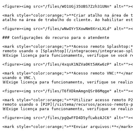
<figure><img src="/files/WO1UGj35UBS7Zzh31UNn" alt=""><
<mark style="color:orange;">**Criar atalho na área de t
atalho na área de trabalho do cliente. Ao habilitar est
<figure><img src="/files/wNwOYr5XowNm9XrxLXLd" alt=""><
### Configurações do recurso para o atendente

<mark style="color:orange;">**Acesso remoto Splashtop:*
remoto usando o [Splashtop](/integracoes/integracao-spl
🚨Exige licença para funcionamento, verifique se você r
<figure><img src="/files/4xqsK1NZVa0Kt5AKw6zP" alt=""><
<mark style="color:orange;">**Acesso remoto VNC:**</mar
usando o VNC.\

🚨Exige licença para funcionamento, verifique se realiz
<figure><img src="/files/T6fXDkmAmgnQSr86Mqge" alt=""><
<mark style="color:orange;">**Utilizar acesso remoto P2
remoto usando o [P2P](/sistema/recursos/acesso-remoto-p
🚨Exige licença para funcionamento, verifique se realiz
<figure><img src="/files/pgQwFFD4D5yfLwbzAJC6" alt=""><
<mark style="color:orange;">**Enviar arquivos:**</mark>