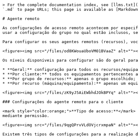
> For the complete documentation index, see [llms.txt](
`.md` to page URLs; this page is available as [Markdown
# Agente remoto

As configurações de acesso remoto acontecem por especif
usar a configuração do grupo no qual estão inclusos, se
Para configurar os seus agentes remotos (recursos), voc
<figure><img src="/files/od8KWouaUboVM01BVaaZ" alt=""><
Os níveis disponíveis para configurar são do geral para
* **Geral:** configuração para todos os recursos/equipa
* **Por cliente:** todos os equipamentos pertencentes a
* **Por grupo de recursos:** apenas o grupo escolhido;

* **Por recurso (máquina/equipamento):** apenas um equi
<figure><img src="/files/zK9yJ5AiEWbhdJOkBPYq" alt=""><
### Configurações do agente remoto para o cliente

<mark style="color:orange;">**Tipo de acesso:**</mark> 
mediante permissão.

<figure><img src="/files/9qgQPrvVLdOVjcrxmpaN" alt=""><
Existem três tipos de configurações para a realização d