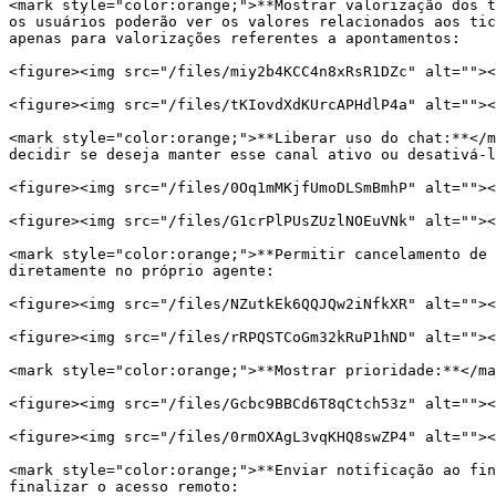
<mark style="color:orange;">**Mostrar valorização dos t
os usuários poderão ver os valores relacionados aos tic
apenas para valorizações referentes a apontamentos:

<figure><img src="/files/miy2b4KCC4n8xRsR1DZc" alt=""><
<figure><img src="/files/tKIovdXdKUrcAPHdlP4a" alt=""><
<mark style="color:orange;">**Liberar uso do chat:**</m
decidir se deseja manter esse canal ativo ou desativá-l
<figure><img src="/files/0Oq1mMKjfUmoDLSmBmhP" alt=""><
<figure><img src="/files/G1crPlPUsZUzlNOEuVNk" alt=""><
<mark style="color:orange;">**Permitir cancelamento de 
diretamente no próprio agente:

<figure><img src="/files/NZutkEk6QQJQw2iNfkXR" alt=""><
<figure><img src="/files/rRPQSTCoGm32kRuP1hND" alt=""><
<mark style="color:orange;">**Mostrar prioridade:**</ma
<figure><img src="/files/Gcbc9BBCd6T8qCtch53z" alt=""><
<figure><img src="/files/0rmOXAgL3vqKHQ8swZP4" alt=""><
<mark style="color:orange;">**Enviar notificação ao fin
finalizar o acesso remoto:
